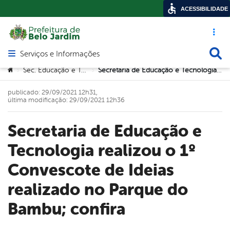
ACESSIBILIDADE
Acesso ráp
Busca
Serviços e Informações
Abrir menu principal de navegação
Você está aqui:
Sec. Educação e Tecnologia
Secretaria de Educação e Tecnologia realizou o 1º Convescote de Ideias realizado no Parque do Bambu; confira
>
>
publicado: 29/09/2021 12h31,
última modificação: 29/09/2021 12h36
Secretaria de Educação e
Tecnologia realizou o 1º
Convescote de Ideias
realizado no Parque do
Bambu; confira