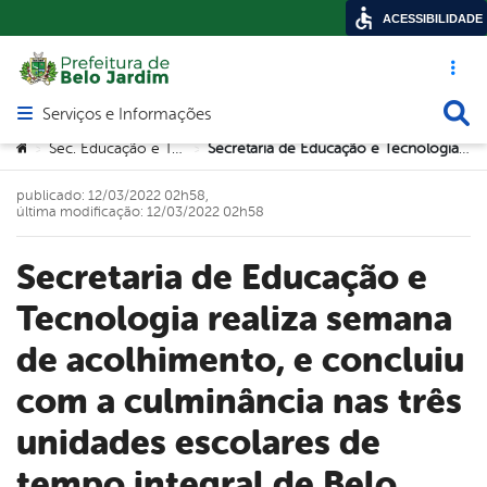
ACESSIBILIDADE
Acesso ráp
Busca
Serviços e Informações
Abrir menu principal de navegação
Você está aqui:
Sec. Educação e Tecnologia
Secretaria de Educação e Tecnologia realiza semana de acolhimento, e concluiu com a culminância nas três unidades escolares de tempo integral de Belo Jardim
>
>
publicado: 12/03/2022 02h58,
última modificação: 12/03/2022 02h58
Secretaria de Educação e
Tecnologia realiza semana
de acolhimento, e concluiu
com a culminância nas três
unidades escolares de
tempo integral de Belo