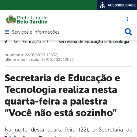
ACESSIBILIDADE
Acesso ráp
Busca
Serviços e Informações
Abrir menu principal de navegação
Você está aqui:
Sec. Educação e Tecnologia
Secretaria de Educação e Tecnologia realiza nesta quarta-feira a palestra “Você não está sozinho”
>
>
publicado: 22/09/2021 12h32,
última modificação: 22/09/2021 12h32
Secretaria de Educação e
Tecnologia realiza nesta
quarta-feira a palestra
“Você não está sozinho”
Na noite desta quarta-feira (22), a Secretaria de