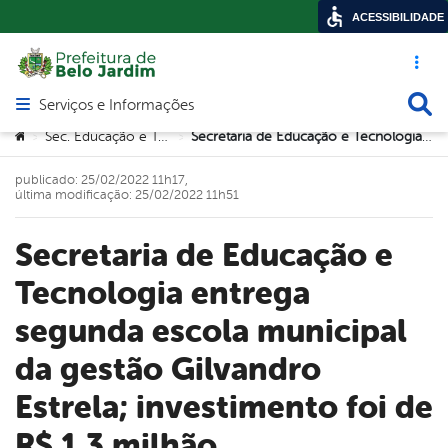
ACESSIBILIDADE
Acesso ráp
Busca
Serviços e Informações
Abrir menu principal de navegação
Você está aqui:
Sec. Educação e Tecnologia
Secretaria de Educação e Tecnologia entrega segunda escola municipal da gestão Gilvandro Estrela; investimento foi de R$ 1,3 milhão
>
>
publicado: 25/02/2022 11h17,
última modificação: 25/02/2022 11h51
Secretaria de Educação e
Tecnologia entrega
segunda escola municipal
da gestão Gilvandro
Estrela; investimento foi de
R$ 1,3 milhão