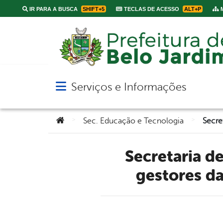
IR PARA A BUSCA
SHIFT+5
TECLAS DE ACESSO
ALT+P
M
Serviços e Informações
Abrir menu principal de navegação
Você está aqui:
>
>
Sec. Educação e Tecnologia
Secretaria de Educação e Tecnologia empossa 38 novos
gestores da