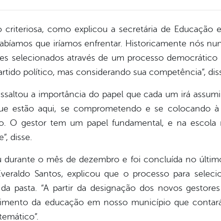
 criteriosa, como explicou a secretária de Educação 
sabíamos que iríamos enfrentar. Historicamente nós nu
ores selecionados através de um processo democrático 
rtido político, mas considerando sua competência”, diss
essaltou a importância do papel que cada um irá assumi
que estão aqui, se comprometendo e se colocando à 
. O gestor tem um papel fundamental, e na escola nã
”, disse.
u durante o mês de dezembro e foi concluída no último
eraldo Santos, explicou que o processo para selecion
da pasta. “A partir da designação dos novos gestor
imento da educação em nosso município que contará
emático”.