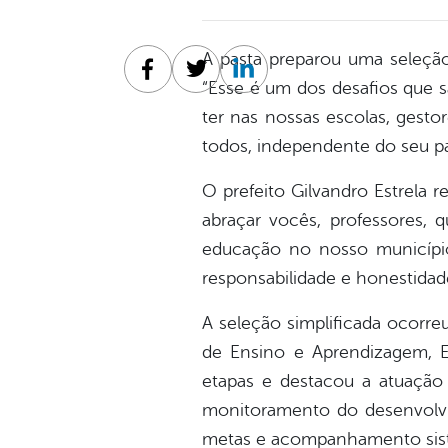
A pasta preparou uma seleção
Facebook
Twitter
Linkedin
“Esse é um dos desafios que 
ter nas nossas escolas, gest
todos, independente do seu pa
O prefeito Gilvandro Estrela r
abraçar vocês, professores, 
educação no nosso município
responsabilidade e honestidade
A seleção simplificada ocorre
de Ensino e Aprendizagem, Ev
etapas e destacou a atuação 
monitoramento do desenvolv
metas e acompanhamento sist