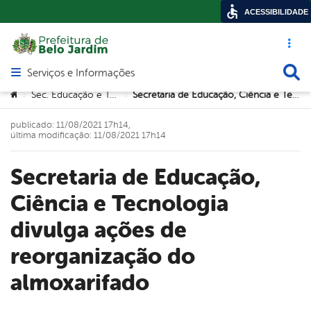
ACESSIBILIDADE
Acesso ráp
Busca
Serviços e Informações
Abrir menu principal de navegação
Você está aqui:
Sec. Educação e Tecnologia
Secretaria de Educação, Ciência e Tecnologia divulga ações de reorganização do almoxarifado
>
>
publicado: 11/08/2021 17h14,
última modificação: 11/08/2021 17h14
Secretaria de Educação,
Ciência e Tecnologia
divulga ações de
reorganização do
almoxarifado