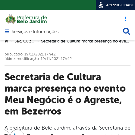
ACESSIBILIDADE
Acesso ráp
Busca
Serviços e Informações
Abrir menu principal de navegação
Você está aqui:
Sec. Cultura
Secretaria de Cultura marca presença no evento Meu Negócio é o Agreste, em Bezerros
>
>
publicado: 19/11/2021 17h42,
última modificação: 19/11/2021 17h42
Secretaria de Cultura
marca presença no evento
Meu Negócio é o Agreste,
em Bezerros
A prefeitura de Belo Jardim, através da Secretaria de