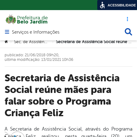
ACESSIBILIDADE
Acesso ráp
Busca
Serviços e Informações
Abrir menu principal de navegação
Você está aqui:
Sec. de Assistência Social
Secretaria de Assistência Social reúne mães para falar sobre o Programa Criança Feliz
>
>
publicado: 21/06/2018 09h20,
última modificação: 13/01/2021 10h36
Secretaria de Assistência
Social reúne mães para
falar sobre o Programa
Criança Feliz
A Secretaria de Assistência Social, através do Programa
Criança Feliz, realizou, nesta quarta-feira (20), um