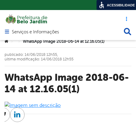
ACESSIBILIDADE
Acesso ráp
Busca
Serviços e Informações
Abrir menu principal de navegação
Você está aqui:
WhatsApp Image 2018-06-14 at 12.16.05(1)
>
>
publicado: 14/06/2018 12h55,
última modificação: 14/06/2018 12h55
WhatsApp Image 2018-06-
14 at 12.16.05(1)
cebook
Twitter
Linkedin