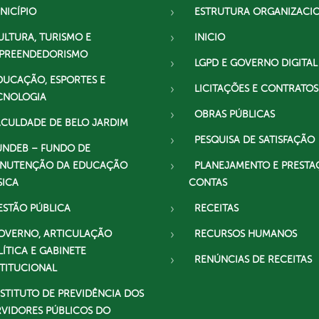
NICÍPIO
ESTRUTURA ORGANIZACI
ULTURA, TURISMO E
INICIO
PREENDEDORISMO
LGPD E GOVERNO DIGITAL
DUCAÇÃO, ESPORTES E
LICITAÇÕES E CONTRATOS
CNOLOGIA
OBRAS PÚBLICAS
ACULDADE DE BELO JARDIM
PESQUISA DE SATISFAÇÃO
UNDEB – FUNDO DE
NUTENÇÃO DA EDUCAÇÃO
PLANEJAMENTO E PRESTA
SICA
CONTAS
ESTÃO PÚBLICA
RECEITAS
OVERNO, ARTICULAÇÃO
RECURSOS HUMANOS
LÍTICA E GABINETE
RENÚNCIAS DE RECEITAS
STITUCIONAL
NSTITUTO DE PREVIDÊNCIA DOS
RVIDORES PÚBLICOS DO