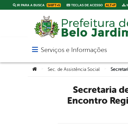
IR PARA A BUSCA
SHIFT+5
TECLAS DE ACESSO
ALT+P
M
Serviços e Informações
Abrir menu principal de navegação
Você está aqui:
>
>
Sec. de Assistência Social
Secretaria de Assistência Social esteve participando do
Encontro Reg