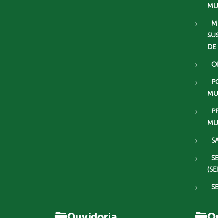
MU
M
SU
DE
O
P
MU
P
MU
S
S
(SE
S
Ouvidoria
Ou