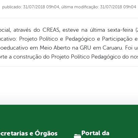
publicado: 31/07/2018 09h04,
última modificação: 31/07/2018 09h04
ocial, através do CREAS, esteve na última sexta-feira 
cativo: Projeto Político e Pedagógico e Participação
ioeducativo em Meio Aberto na GRU em Caruaru. Foi
te a construção do Projeto Político Pedagógico do no
Portal da
cretarias e Órgãos