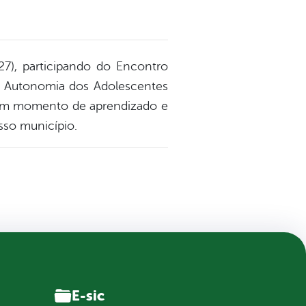
(27), participando do Encontro
 e Autonomia dos Adolescentes
 um momento de aprendizado e
sso município.
E-sic