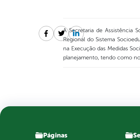
A Secretaria de Assistência S
Facebook
Twitter
Linkedin
Regional do Sistema Socioedu
na Execução das Medidas Soc
planejamento, tendo como nor
Páginas
Se