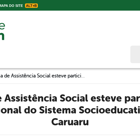
APA DO SITE
ALT+B
Bus
Secretaria de Assistência Social esteve participando do Encontro Regional do Sistema Socioeducativo na GRU em Caruaru
ional do Sistema Socioeducat
Caruaru