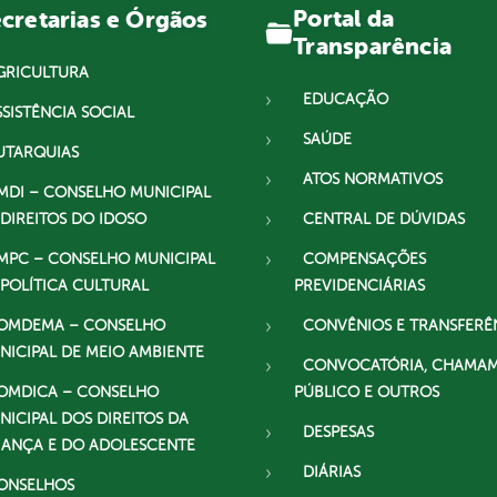
Portal da
cretarias e Órgãos
Transparência
GRICULTURA
EDUCAÇÃO
SSISTÊNCIA SOCIAL
SAÚDE
UTARQUIAS
ATOS NORMATIVOS
MDI – CONSELHO MUNICIPAL
 DIREITOS DO IDOSO
CENTRAL DE DÚVIDAS
MPC – CONSELHO MUNICIPAL
COMPENSAÇÕES
 POLÍTICA CULTURAL
PREVIDENCIÁRIAS
OMDEMA – CONSELHO
CONVÊNIOS E TRANSFERÊ
NICIPAL DE MEIO AMBIENTE
CONVOCATÓRIA, CHAMA
OMDICA – CONSELHO
PÚBLICO E OUTROS
NICIPAL DOS DIREITOS DA
DESPESAS
IANÇA E DO ADOLESCENTE
DIÁRIAS
ONSELHOS