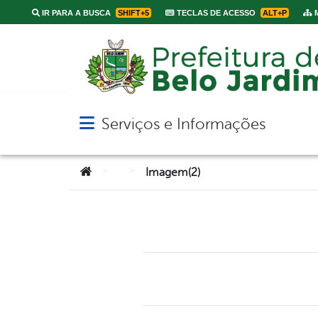
IR PARA A BUSCA
SHIFT+5
TECLAS DE ACESSO
ALT+P
M
Serviços e Informações
Abrir menu principal de navegação
Você está aqui:
>
>
Imagem(2)