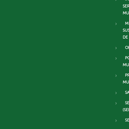
SE
MU
M
SU
DE
O
P
MU
P
MU
S
S
(SE
S