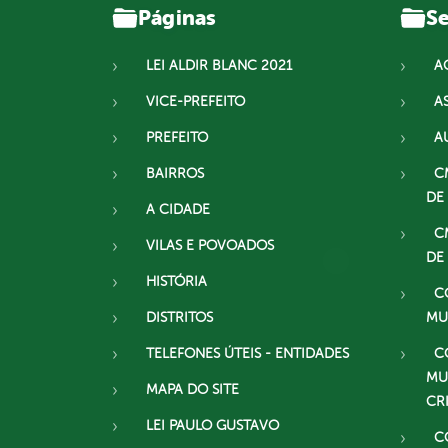
Páginas
Se
LEI ALDIR BLANC 2021
A
VICE-PREFEITO
A
PREFEITO
A
BAIRROS
C
DE
A CIDADE
C
VILAS E POVOADOS
DE
HISTÓRIA
C
DISTRITOS
MU
TELEFONES ÚTEIS - ENTIDADES
C
MU
MAPA DO SITE
CR
LEI PAULO GUSTAVO
C