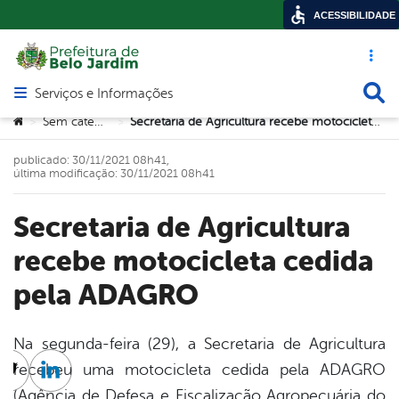
ACESSIBILIDADE
Acesso ráp
Busca
Serviços e Informações
Abrir menu principal de navegação
Você está aqui:
Sem categoria
Secretaria de Agricultura recebe motocicleta cedida pela ADAGRO
>
>
publicado: 30/11/2021 08h41,
última modificação: 30/11/2021 08h41
Secretaria de Agricultura
recebe motocicleta cedida
pela ADAGRO
Na segunda-feira (29), a Secretaria de Agricultura
recebeu uma motocicleta cedida pela ADAGRO
cebook
Twitter
Linkedin
(Agência de Defesa e Fiscalização Agropecuária do