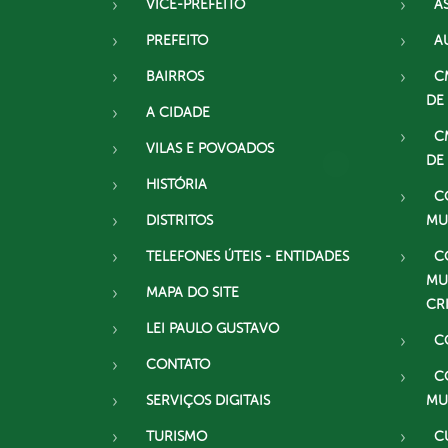
VICE-PREFEITO
A
PREFEITO
A
BAIRROS
C
DE
A CIDADE
C
VILAS E POVOADOS
DE
HISTÓRIA
C
DISTRITOS
MU
TELEFONES ÚTEIS - ENTIDADES
C
MU
MAPA DO SITE
CR
LEI PAULO GUSTAVO
C
CONTATO
C
SERVIÇOS DIGITAIS
MU
TURISMO
C