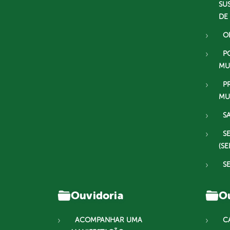
SU
DE
O
P
MU
P
MU
S
S
(SE
S
Ouvidoria
Ou
ACOMPANHAR UMA
C