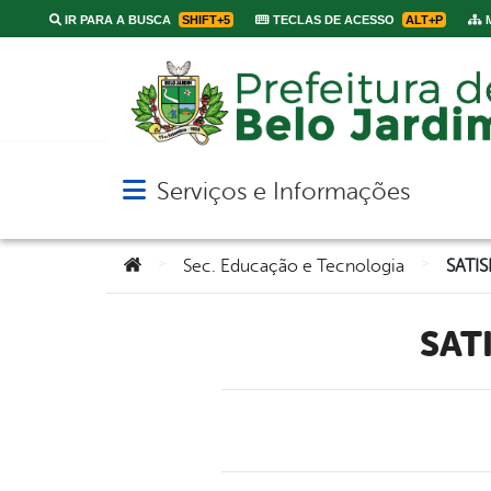
IR PARA A BUSCA
SHIFT+5
TECLAS DE ACESSO
ALT+P
M
Serviços e Informações
Abrir menu principal de navegação
Você está aqui:
>
>
Sec. Educação e Tecnologia
SATI
SA