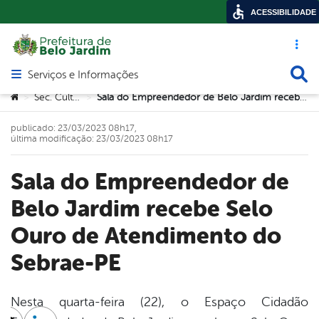
ACESSIBILIDADE
Acesso ráp
Busca
Serviços e Informações
Abrir menu principal de navegação
Você está aqui:
Sec. Cultura
Sala do Empreendedor de Belo Jardim recebe Selo Ouro de Atendimento do Sebrae-PE
>
>
publicado: 23/03/2023 08h17,
última modificação: 23/03/2023 08h17
Sala do Empreendedor de
Belo Jardim recebe Selo
Ouro de Atendimento do
Sebrae-PE
Nesta quarta-feira (22), o Espaço Cidadão