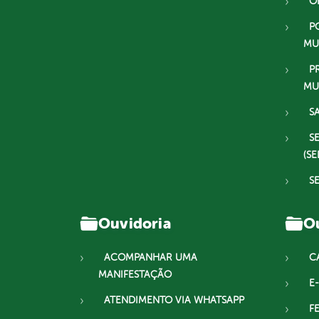
O
P
MU
P
MU
S
S
(SE
S
Ouvidoria
Ou
ACOMPANHAR UMA
C
MANIFESTAÇÃO
E-
ATENDIMENTO VIA WHATSAPP
F