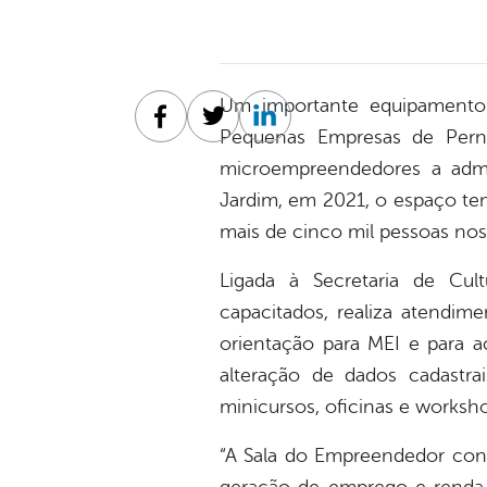
Um importante equipamento 
Facebook
Twitter
Linkedin
Pequenas Empresas de Pern
microempreendedores a admi
Jardim, em 2021, o espaço te
mais de cinco mil pessoas nos
Ligada à Secretaria de Cul
capacitados, realiza atendim
orientação para MEI e para a
alteração de dados cadastra
minicursos, oficinas e worksh
“A Sala do Empreendedor con