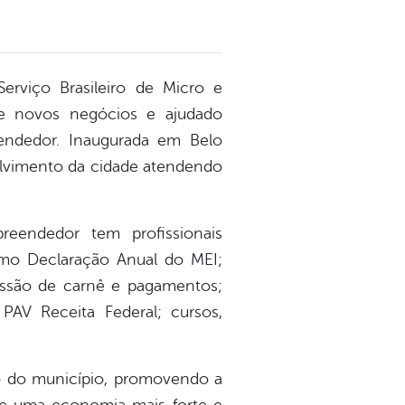
rviço Brasileiro de Micro e
e novos negócios e ajudado
endedor. Inaugurada em Belo
olvimento da cidade atendendo
reendedor tem profissionais
como Declaração Anual do MEI;
missão de carnê e pagamentos;
PAV Receita Federal; cursos,
o do município, promovendo a