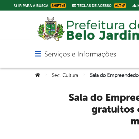
IR PARA A BUSCA
SHIFT+5
TECLAS DE ACESSO
ALT+P
M
Serviços e Informações
Abrir menu principal de navegação
Você está aqui:
>
>
Sec. Cultura
Sala do Empreendedor de Belo Jardim: conheça os serviços
gratuitos 
m