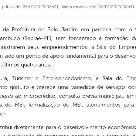
publicado: 28/01/2025 08h41,
última modificação: 28/01/2025 08h41
da Prefeitura de Belo Jardim em parceria com o Se
ambuco (Sebrae-PE), tem fomentado a formação d
nistrarem seus empreendimentos: a Sala do Empre
m sido um ponto de apoio fundamental para o desenv
 últimos quatro anos.
tura, Turismo e Empreendedorismo, a Sala do Emp
ento gratuito e oferece uma variedade de serviços 
cesso ao microcrédito; consulta prévia municipal; e
is do MEI; formalização do MEI; atendimentos para 
ops.
tribui diretamente para o desenvolvimento econômic