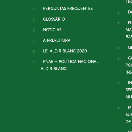
TE
PERGUNTAS FREQUENTES
F
GLOSSÁRIO
F
NOTÍCIAS
MA
BÁ
A PREFEITURA
G
LEI ALDIR BLANC 2020
G
PNAB – POLÍTICA NACIONAL
PO
ALDIR BLANC
IN
I
SE
MU
M
SU
DE