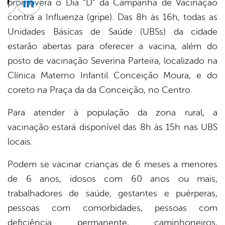
promoverá o Dia “D” da Campanha de Vacinação
cebook
Twitter
Linkedin
contra a Influenza (gripe). Das 8h às 16h, todas as
Unidades Básicas de Saúde (UBSs) da cidade
estarão abertas para oferecer a vacina, além do
posto de vacinação Severina Parteira, localizado na
Clínica Materno Infantil Conceição Moura, e do
coreto na Praça da da Conceição, no Centro.
Para atender à população da zona rural, a
vacinação estará disponível das 8h às 15h nas UBS
locais.
Podem se vacinar crianças de 6 meses a menores
de 6 anos, idosos com 60 anos ou mais,
trabalhadores de saúde, gestantes e puérperas,
pessoas com comorbidades, pessoas com
deficiência permanente, caminhoneiros,