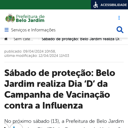
ACESSIBILIDADE
Acesso ráp
Busca
Serviços e Informações
Abrir menu principal de navegação
Você está aqui:
Sem categoria
Sábado de proteção: Belo Jardim realiza Dia ‘D’ da Campanha de Vacinação contra a Influenza
>
>
publicado: 09/04/2024 10h58,
última modificação: 12/04/2024 11h03
Sábado de proteção: Belo
Jardim realiza Dia ‘D’ da
Campanha de Vacinação
contra a Influenza
No próximo sábado (13), a Prefeitura de Belo Jardim