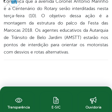
comunica que a avenida Coronel Antônio Marinho
cebook
Twitter
Linkedin
e a Centenário do Rotary serão interditadas nesta
terça-feira (10). O objetivo dessa ação é a
montagem da estrutura do palco da Festa das
Marocas 2018. Os agentes educativos da Autarquia
de Trânsito de Belo Jardim (AMSTT) estarão nos
pontos de interdição para orientar os motoristas
com desvios e rotas alternativas.
Transparência
E-SIC
Ouvidoria