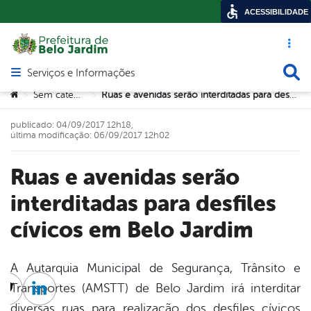
ACESSIBILIDADE
Acesso ráp
Busca
Serviços e Informações
Abrir menu principal de navegação
Você está aqui:
Sem categoria
Ruas e avenidas serão interditadas para desfiles cívicos em Belo Jardim
>
>
publicado: 04/09/2017 12h18,
última modificação: 06/09/2017 12h02
Ruas e avenidas serão
interditadas para desfiles
cívicos em Belo Jardim
A Autarquia Municipal de Segurança, Trânsito e
Transportes (AMSTT) de Belo Jardim irá interditar
cebook
Twitter
Linkedin
diversas ruas para realização dos desfiles cívicos