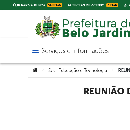
IR PARA A BUSCA
SHIFT+5
TECLAS DE ACESSO
ALT+P
M
Serviços e Informações
Abrir menu principal de navegação
Você está aqui:
>
>
Sec. Educação e Tecnologia
REUNIÃO DO FÓRUM PERMANENTE MUNICIPAL DE