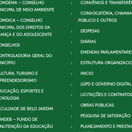
OMDEMA – CONSELHO
CONVÊNIOS E TRANSFERÊ
NICIPAL DE MEIO AMBIENTE
CONVOCATÓRIA, CHAMA
OMDICA – CONSELHO
PÚBLICO E OUTROS
NICIPAL DOS DIREITOS DA
DESPESAS
IANÇA E DO ADOLESCENTE
DIÁRIAS
ONSELHOS
EMENDAS PARLAMENTARE
ONTROLADORIA GERAL DO
NICÍPIO
ESTRUTURA ORGANIZACI
ULTURA, TURISMO E
INICIO
PREENDEDORISMO
LGPD E GOVERNO DIGITAL
DUCAÇÃO, ESPORTES E
LICITAÇÕES E CONTRATOS
CNOLOGIA
OBRAS PÚBLICAS
ACULDADE DE BELO JARDIM
PESQUISA DE SATISFAÇÃO
UNDEB – FUNDO DE
NUTENÇÃO DA EDUCAÇÃO
PLANEJAMENTO E PRESTA