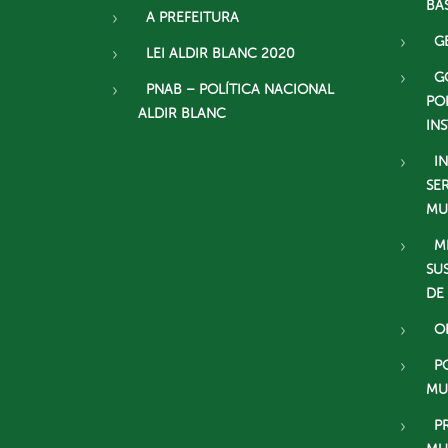
BÁ
A PREFEITURA
G
LEI ALDIR BLANC 2020
G
PNAB – POLÍTICA NACIONAL
PO
ALDIR BLANC
IN
I
SE
MU
M
SU
DE
O
P
MU
P