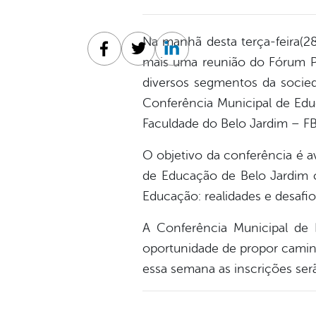
Na manhã desta terça-feira(28
Facebook
Twitter
Linkedin
mais uma reunião do Fórum 
diversos segmentos da socieda
Conferência Municipal de Edu
Faculdade do Belo Jardim – FB
O objet
ivo da conferência é a
de Educação de Belo Jardim c
Educação: realidades e desafios
A Conferência Municipal de 
oportunidade de propor caminho
essa semana as inscrições ser