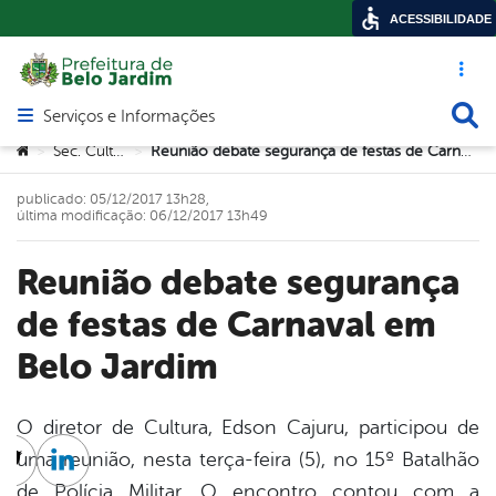
ACESSIBILIDADE
Acesso ráp
Busca
Serviços e Informações
Abrir menu principal de navegação
Você está aqui:
Sec. Cultura
Reunião debate segurança de festas de Carnaval em Belo Jardim
>
>
publicado: 05/12/2017 13h28,
última modificação: 06/12/2017 13h49
Reunião debate segurança
de festas de Carnaval em
Belo Jardim
O diretor de Cultura, Edson Cajuru, participou de
uma reunião, nesta terça-feira (5), no 15º Batalhão
cebook
Twitter
Linkedin
de Polícia Militar. O encontro contou com a