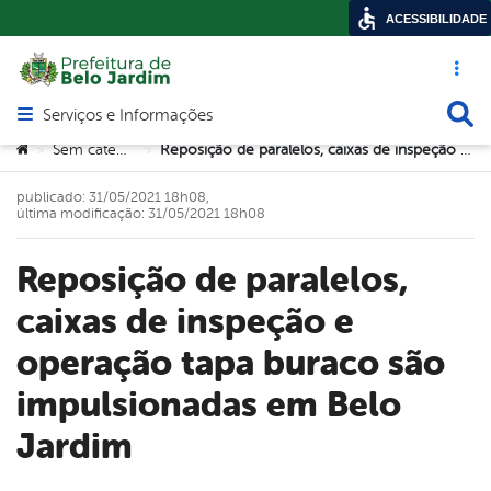
ACESSIBILIDADE
Acesso ráp
Busca
Serviços e Informações
Abrir menu principal de navegação
Você está aqui:
Sem categoria
Reposição de paralelos, caixas de inspeção e operação tapa buraco são impulsionadas em Belo Jardim
>
>
publicado: 31/05/2021 18h08,
última modificação: 31/05/2021 18h08
Reposição de paralelos,
caixas de inspeção e
operação tapa buraco são
impulsionadas em Belo
Jardim