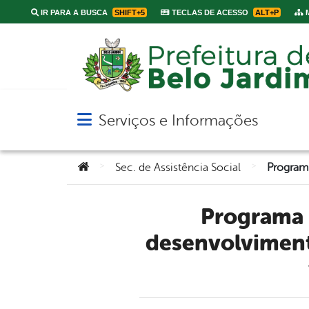
IR PARA A BUSCA
SHIFT+5
TECLAS DE ACESSO
ALT+P
M
Serviços e Informações
Abrir menu principal de navegação
Você está aqui:
>
>
Sec. de Assistência Social
Programa do Ministério da Cidadania com foco no
desenvolviment