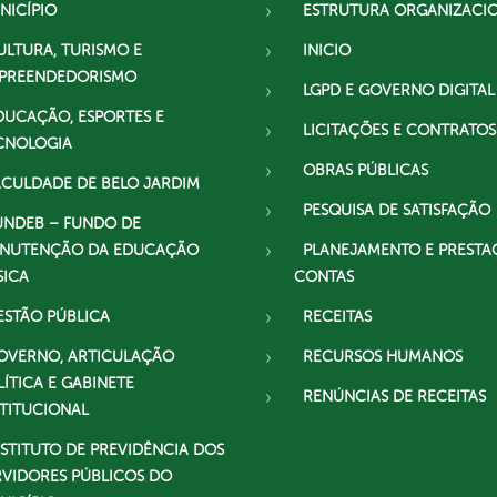
NICÍPIO
ESTRUTURA ORGANIZACI
ULTURA, TURISMO E
INICIO
PREENDEDORISMO
LGPD E GOVERNO DIGITAL
DUCAÇÃO, ESPORTES E
LICITAÇÕES E CONTRATOS
CNOLOGIA
OBRAS PÚBLICAS
ACULDADE DE BELO JARDIM
PESQUISA DE SATISFAÇÃO
UNDEB – FUNDO DE
NUTENÇÃO DA EDUCAÇÃO
PLANEJAMENTO E PRESTA
SICA
CONTAS
ESTÃO PÚBLICA
RECEITAS
OVERNO, ARTICULAÇÃO
RECURSOS HUMANOS
LÍTICA E GABINETE
RENÚNCIAS DE RECEITAS
STITUCIONAL
NSTITUTO DE PREVIDÊNCIA DOS
RVIDORES PÚBLICOS DO