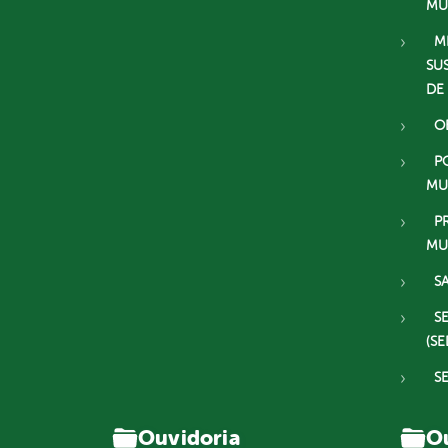
MU
M
SU
DE
O
P
MU
P
MU
S
S
(SE
S
Ouvidoria
Ou