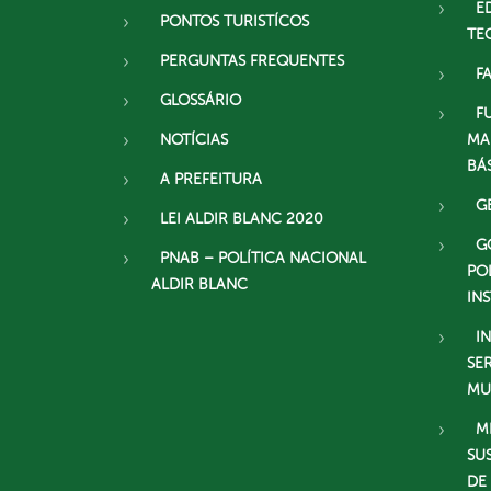
E
PONTOS TURISTÍCOS
TE
PERGUNTAS FREQUENTES
F
GLOSSÁRIO
F
NOTÍCIAS
MA
BÁ
A PREFEITURA
G
LEI ALDIR BLANC 2020
G
PNAB – POLÍTICA NACIONAL
PO
ALDIR BLANC
IN
I
SE
MU
M
SU
DE