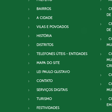
BAIRROS
C
DE
A CIDADE
C
VILAS E POVOADOS
DE
HISTÓRIA
C
DISTRITOS
MU
TELEFONES ÚTEIS - ENTIDADES
C
MU
MAPA DO SITE
CR
LEI PAULO GUSTAVO
C
CONTATO
C
SERVIÇOS DIGITAIS
MU
TURISMO
C
EM
FESTIVIDADES