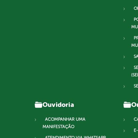
O
P
MU
P
MU
S
S
(SE
S
Ouvidoria
Ou
ACOMPANHAR UMA
C
MANIFESTAÇÃO
E-
ATENDIMENTO VIA WHATSAPP