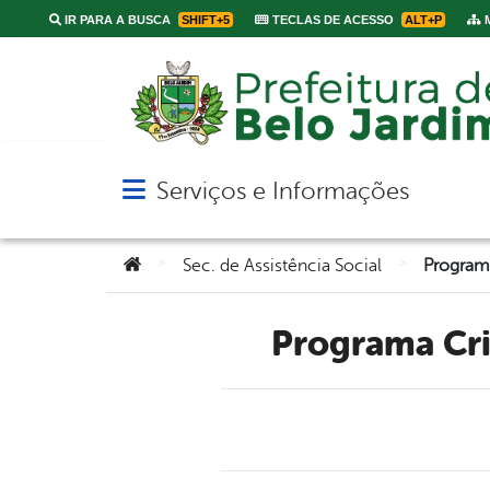
IR PARA A BUSCA
SHIFT+5
TECLAS DE ACESSO
ALT+P
M
Serviços e Informações
Abrir menu principal de navegação
Você está aqui:
>
>
Sec. de Assistência Social
Programa Cr