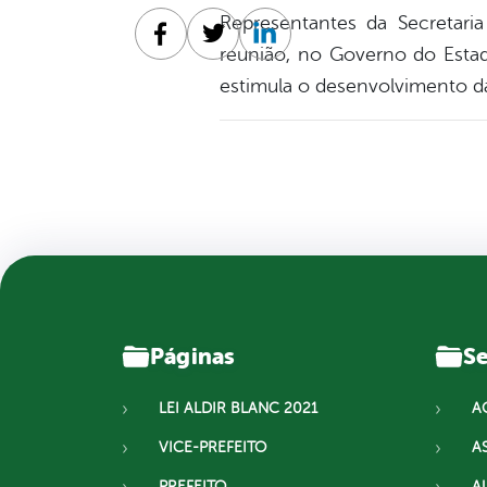
Representantes da Secretaria
Facebook
Twitter
Linkedin
reunião, no Governo do Estad
estimula o desenvolvimento da 
Páginas
Se
LEI ALDIR BLANC 2021
A
VICE-PREFEITO
A
PREFEITO
A