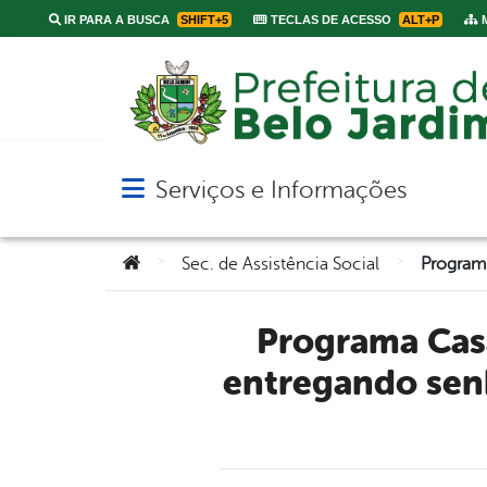
IR PARA A BUSCA
SHIFT+5
TECLAS DE ACESSO
ALT+P
M
Serviços e Informações
Abrir menu principal de navegação
Você está aqui:
>
>
Sec. de Assistência Social
Programa Casa Legalizada: Prefeitura de Belo Jardim está
entregando sen