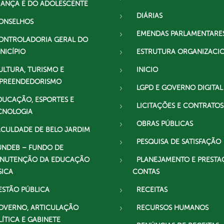
IANÇA E DO ADOLESCENTE
DIÁRIAS
ONSELHOS
EMENDAS PARLAMENTARE
ONTROLADORIA GERAL DO
NICÍPIO
ESTRUTURA ORGANIZACI
ULTURA, TURISMO E
INICIO
PREENDEDORISMO
LGPD E GOVERNO DIGITAL
DUCAÇÃO, ESPORTES E
LICITAÇÕES E CONTRATOS
CNOLOGIA
OBRAS PÚBLICAS
ACULDADE DE BELO JARDIM
PESQUISA DE SATISFAÇÃO
UNDEB – FUNDO DE
NUTENÇÃO DA EDUCAÇÃO
PLANEJAMENTO E PRESTA
SICA
CONTAS
ESTÃO PÚBLICA
RECEITAS
OVERNO, ARTICULAÇÃO
RECURSOS HUMANOS
LÍTICA E GABINETE