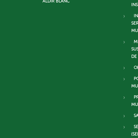
ALDIR BLANC
IN
I
SE
MU
M
SU
DE
O
P
MU
P
MU
S
S
(SE