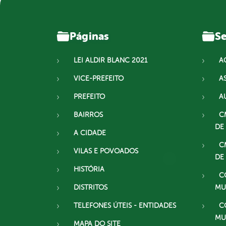
Páginas
Se
LEI ALDIR BLANC 2021
A
VICE-PREFEITO
A
PREFEITO
A
BAIRROS
C
DE
A CIDADE
C
VILAS E POVOADOS
DE
HISTÓRIA
C
DISTRITOS
MU
TELEFONES ÚTEIS - ENTIDADES
C
MU
MAPA DO SITE