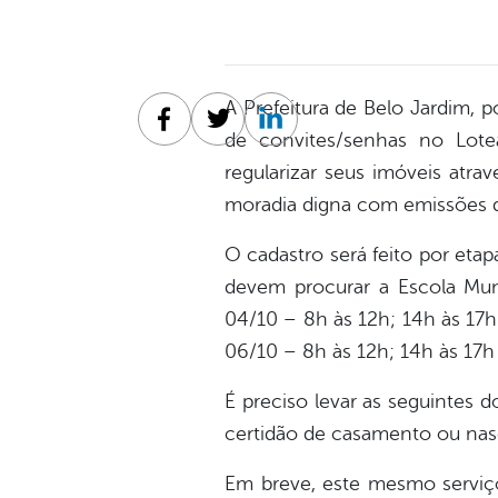
A Prefeitura de Belo Jardim, po
Facebook
Twitter
Linkedin
de convites/senhas no Lote
regularizar seus imóveis atrav
moradia digna com emissões do
O cadastro será feito por eta
devem procurar a Escola Muni
04/10 – 8h às 12h; 14h às 17h 
06/10 – 8h às 12h; 14h às 17h 
É preciso levar as seguintes 
certidão de casamento ou nas
Em breve, este mesmo serviço