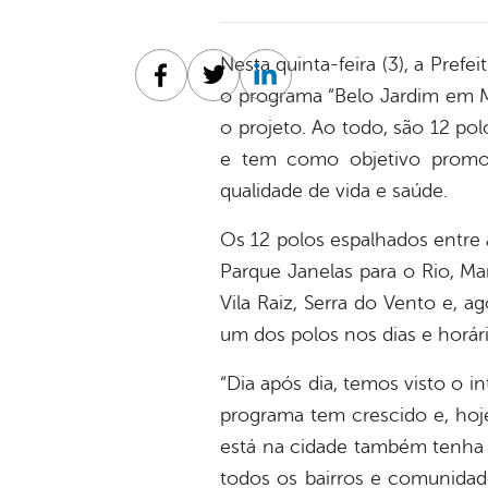
Nesta quinta-feira (3), a Pref
Facebook
Twitter
Linkedin
o programa “Belo Jardim em M
o projeto. Ao todo, são 12 pol
e tem como objetivo promover
qualidade de vida e saúde.
Os 12 polos espalhados entre 
Parque Janelas para o Rio, Ma
Vila Raiz, Serra do Vento e, a
um dos polos nos dias e horári
“Dia após dia, temos visto o 
programa tem crescido e, hoje
está na cidade também tenha 
todos os bairros e comunidade