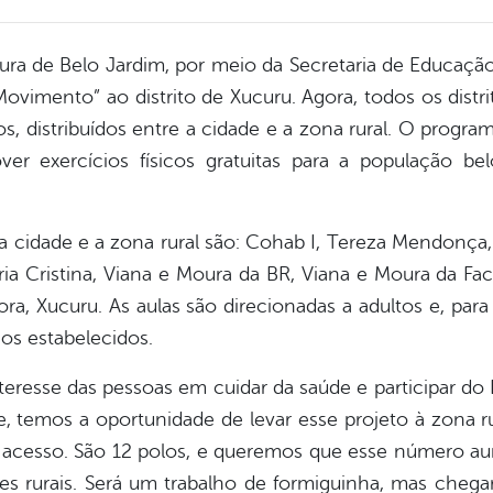
eitura de Belo Jardim, por meio da Secretaria de Educaçã
ovimento” ao distrito de Xucuru. Agora, todos os dist
os, distribuídos entre a cidade e a zona rural. O prog
 exercícios físicos gratuitas para a população bel
a cidade e a zona rural são: Cohab I, Tereza Mendonça,
ria Cristina, Viana e Moura da BR, Viana e Moura da Fac
gora, Xucuru. As aulas são direcionadas a adultos e, para
os estabelecidos.
interesse das pessoas em cuidar da saúde e participar 
, temos a oportunidade de levar esse projeto à zona 
acesso. São 12 polos, e queremos que esse número a
s rurais. Será um trabalho de formiguinha, mas chegar