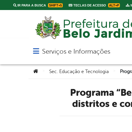
IR PARA A BUSCA
SHIFT+5
TECLAS DE ACESSO
ALT+P
M
Serviços e Informações
Abrir menu principal de navegação
Você está aqui:
>
>
Sec. Educação e Tecnologia
Programa “Belo Jardim em Movimento” chega a todos os
distritos e c