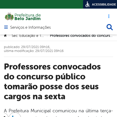
ACESSIBILIDADE
Acesso ráp
Busca
Serviços e Informações
Abrir menu principal de navegação
Você está aqui:
Sec. Educação e Tecnologia
Professores convocados do concurso público tomarão posse dos seus cargos na sexta
>
>
publicado: 29/07/2021 09h16,
última modificação: 29/07/2021 09h16
Professores convocados
do concurso público
tomarão posse dos seus
cargos na sexta
A Prefeitura Municipal comunicou na última terça-