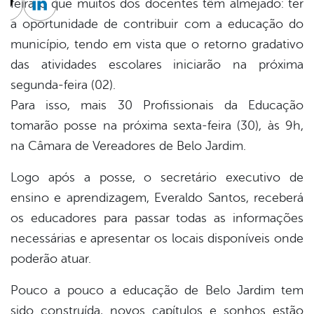
feira o que muitos dos docentes têm almejado: ter
cebook
Twitter
Linkedin
a oportunidade de contribuir com a educação do
município, tendo em vista que o retorno gradativo
das atividades escolares iniciarão na próxima
segunda-feira (02).
Para isso, mais 30 Profissionais da Educação
tomarão posse na próxima sexta-feira (30), às 9h,
na Câmara de Vereadores de Belo Jardim.
Logo após a posse, o secretário executivo de
ensino e aprendizagem, Everaldo Santos, receberá
os educadores para passar todas as informações
necessárias e apresentar os locais disponíveis onde
poderão atuar.
Pouco a pouco a educação de Belo Jardim tem
sido construída, novos capítulos e sonhos estão