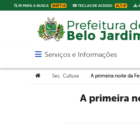
IR PARA A BUSCA
SHIFT+5
TECLAS DE ACESSO
ALT+P
M
Serviços e Informações
Abrir menu principal de navegação
Você está aqui:
>
>
Sec. Cultura
A primeira noite da Festa das Marocas foi marcada com