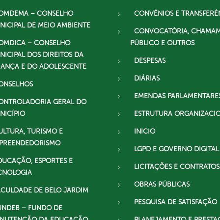
OMDEMA – CONSELHO
CONVÊNIOS E TRANSFERÊ
NICIPAL DE MEIO AMBIENTE
CONVOCATÓRIA, CHAMA
OMDICA – CONSELHO
PÚBLICO E OUTROS
NICIPAL DOS DIREITOS DA
DESPESAS
IANÇA E DO ADOLESCENTE
DIÁRIAS
ONSELHOS
EMENDAS PARLAMENTARE
ONTROLADORIA GERAL DO
NICÍPIO
ESTRUTURA ORGANIZACI
ULTURA, TURISMO E
INICIO
PREENDEDORISMO
LGPD E GOVERNO DIGITAL
DUCAÇÃO, ESPORTES E
LICITAÇÕES E CONTRATOS
CNOLOGIA
OBRAS PÚBLICAS
ACULDADE DE BELO JARDIM
PESQUISA DE SATISFAÇÃO
UNDEB – FUNDO DE
NUTENÇÃO DA EDUCAÇÃO
PLANEJAMENTO E PRESTA