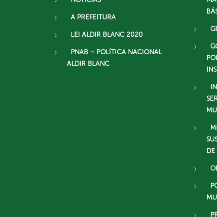
BÁ
A PREFEITURA
G
LEI ALDIR BLANC 2020
G
PNAB – POLÍTICA NACIONAL
PO
ALDIR BLANC
IN
I
SE
MU
M
SU
DE
O
P
MU
P