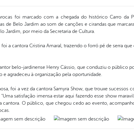
arocas foi marcado com a chegada do histórico Carro da Pit
nidas de Belo Jardim ao som de canções e cirandas que marcar
lo Jardim, por meio da Secretaria de Cultura.
o foi a cantora Cristina Amaral, trazendo o forró pé de serra qu
cantor belo-jardinense Henry Cássio, que conduziu o público po
 e agradeceu à organização pela oportunidade.
lhosa, foi a vez da cantora Samyra Show, que trouxe sucessos c
. “Uma satisfação imensa estar aqui fazendo esse show maravi
se a cantora. O público, que chegou cedo ao evento, acompanho
ocas.