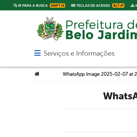
IR PARA A BUSCA
SHIFT+5
TECLAS DE ACESSO
ALT+P
M
Serviços e Informações
Abrir menu principal de navegação
Você está aqui:
>
>
WhatsApp Image 2025-02-07 at 20
Whats