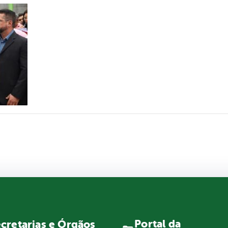
Portal da
cretarias e Órgãos