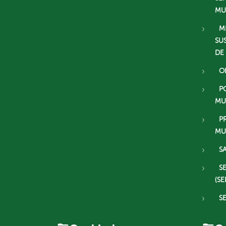
MU
M
SU
DE
O
P
MU
P
MU
S
S
(SE
S