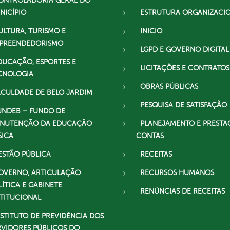
ONTROLADORIA GERAL DO
NICÍPIO
ESTRUTURA ORGANIZACI
ULTURA, TURISMO E
INICIO
PREENDEDORISMO
LGPD E GOVERNO DIGITAL
DUCAÇÃO, ESPORTES E
LICITAÇÕES E CONTRATOS
CNOLOGIA
OBRAS PÚBLICAS
ACULDADE DE BELO JARDIM
PESQUISA DE SATISFAÇÃO
UNDEB – FUNDO DE
NUTENÇÃO DA EDUCAÇÃO
PLANEJAMENTO E PRESTA
SICA
CONTAS
ESTÃO PÚBLICA
RECEITAS
OVERNO, ARTICULAÇÃO
RECURSOS HUMANOS
LÍTICA E GABINETE
RENÚNCIAS DE RECEITAS
STITUCIONAL
NSTITUTO DE PREVIDÊNCIA DOS
RVIDORES PÚBLICOS DO