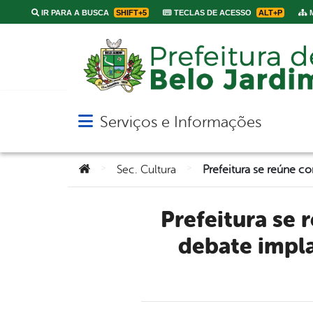
IR PARA A BUSCA
SHIFT+5
TECLAS DE ACESSO
ALT+P
M
Serviços e Informações
Abrir menu principal de navegação
Você está aqui:
>
>
Sec. Cultura
Prefeitura se reúne com representantes do Grupo Moura e
debate impl