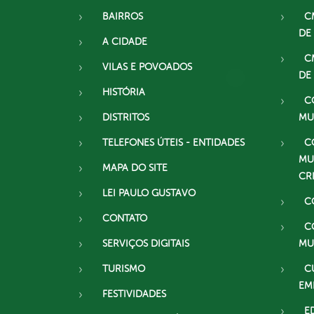
BAIRROS
C
DE
A CIDADE
C
VILAS E POVOADOS
DE
HISTÓRIA
C
DISTRITOS
MU
TELEFONES ÚTEIS - ENTIDADES
C
MU
MAPA DO SITE
CR
LEI PAULO GUSTAVO
C
CONTATO
C
SERVIÇOS DIGITAIS
MU
TURISMO
C
EM
FESTIVIDADES
E