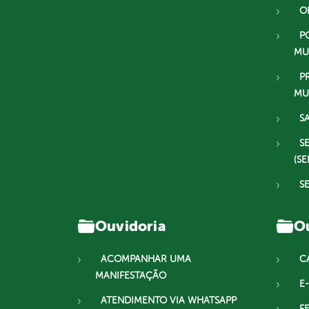
O
P
MU
P
MU
S
S
(SE
S
Ouvidoria
Ou
ACOMPANHAR UMA
C
MANIFESTAÇÃO
E-
ATENDIMENTO VIA WHATSAPP
F