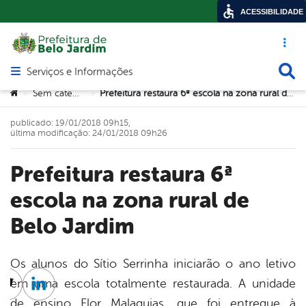
ACESSIBILIDADE
Acesso ráp
Busca
Serviços e Informações
Abrir menu principal de navegação
Você está aqui:
Sem categoria
Prefeitura restaura 6ª escola na zona rural de Belo Jardim
>
>
publicado: 19/01/2018 09h15,
última modificação: 24/01/2018 09h26
Prefeitura restaura 6ª
escola na zona rural de
Belo Jardim
Os alunos do Sítio Serrinha iniciarão o ano letivo
em uma escola totalmente restaurada. A unidade
cebook
Twitter
Linkedin
de ensino Flor Malaquias, que foi entregue à