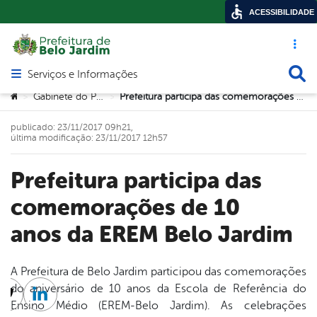
ACESSIBILIDADE
Acesso ráp
Busca
Serviços e Informações
Abrir menu principal de navegação
Você está aqui:
Gabinete do Prefeito
Prefeitura participa das comemorações de 10 anos da EREM Belo Jardim
>
>
publicado: 23/11/2017 09h21,
última modificação: 23/11/2017 12h57
Prefeitura participa das
comemorações de 10
anos da EREM Belo Jardim
A Prefeitura de Belo Jardim participou das comemorações
do aniversário de 10 anos da Escola de Referência do
cebook
Twitter
Linkedin
Ensino Médio (EREM-Belo Jardim). As celebrações