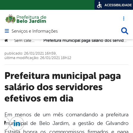
ACESSIBILIDADE
Acesso ráp
Busca
Serviços e Informações
Abrir menu principal de navegação
Você está aqui:
Sem categoria
Prefeitura municipal paga salário dos servidores efetivos em dia
>
>
publicado: 26/01/2021 16h59,
última modificação: 26/01/2021 18h12
Prefeitura municipal paga
salário dos servidores
efetivos em dia
Em menos de um mês comandando a prefeitura
municipal de Belo Jardim, a gestão de Gilvandro
cebook
Twitter
Linkedin
Estrela honra os compromissos firmados e paga