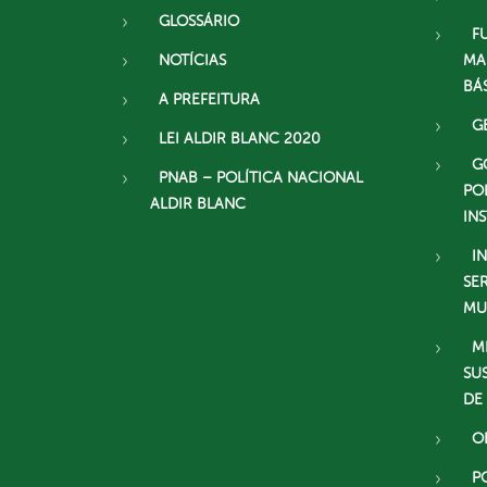
GLOSSÁRIO
F
NOTÍCIAS
MA
BÁ
A PREFEITURA
G
LEI ALDIR BLANC 2020
G
PNAB – POLÍTICA NACIONAL
PO
ALDIR BLANC
IN
I
SE
MU
M
SU
DE
O
P