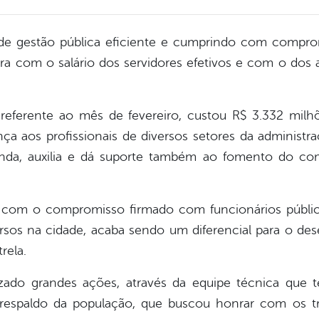
e gestão pública eficiente e cumprindo com comprom
ra com o salário dos servidores efetivos e com o dos 
 referente ao mês de fevereiro, custou R$ 3.332 milh
nça aos profissionais de diversos setores da administra
nda, auxilia e dá suporte também ao fomento do com
com o compromisso firmado com funcionários público
rsos na cidade, acaba sendo um diferencial para o de
rela.
izado grandes ações, através da equipe técnica que 
espaldo da população, que buscou honrar com os tri