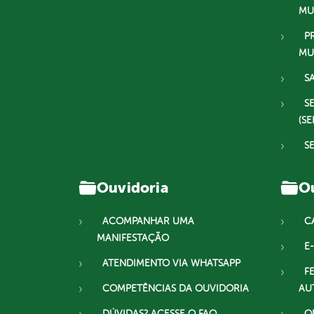
MU
P
MU
S
S
(SE
S
Ouvidoria
Ou
ACOMPANHAR UMA
C
MANIFESTAÇÃO
E-
ATENDIMENTO VIA WHATSAPP
F
COMPETÊNCIAS DA OUVIDORIA
AU
DÚVIDAS? ACESSE O FAQ
O