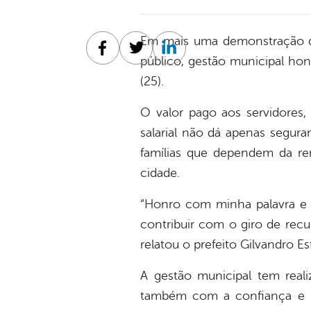
Em mais uma demonstração d
Facebook
Twitter
Linkedin
público, gestão municipal hon
(25).
O valor pago aos servidores,
salarial não dá apenas segura
famílias que dependem da re
cidade.
“Honro com minha palavra e 
contribuir com o giro de recu
relatou o prefeito Gilvandro Est
A gestão municipal tem real
também com a confiança e r