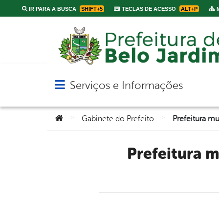
IR PARA A BUSCA
SHIFT+5
TECLAS DE ACESSO
ALT+P
M
Serviços e Informações
Abrir menu principal de navegação
Você está aqui:
>
>
Gabinete do Prefeito
Prefeitura municipal paga em dia servidores efetivos e