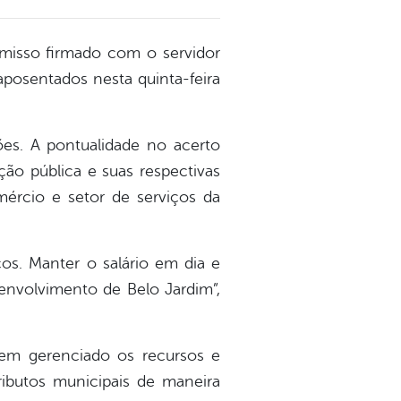
isso firmado com o servidor
aposentados nesta quinta-feira
ões. A pontualidade no acerto
ção pública e suas respectivas
ércio e setor de serviços da
s. Manter o salário em dia e
senvolvimento de Belo Jardim”,
tem gerenciado os recursos e
butos municipais de maneira