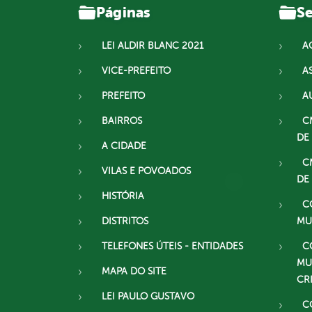
Páginas
Se
LEI ALDIR BLANC 2021
A
VICE-PREFEITO
A
PREFEITO
A
BAIRROS
C
DE
A CIDADE
C
VILAS E POVOADOS
DE
HISTÓRIA
C
DISTRITOS
MU
TELEFONES ÚTEIS - ENTIDADES
C
MU
MAPA DO SITE
CR
LEI PAULO GUSTAVO
C