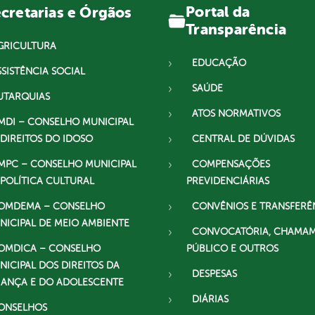
Portal da
cretarias e Órgãos
Transparência
GRICULTURA
EDUCAÇÃO
SSISTÊNCIA SOCIAL
SAÚDE
UTARQUIAS
ATOS NORMATIVOS
MDI – CONSELHO MUNICIPAL
 DIREITOS DO IDOSO
CENTRAL DE DÚVIDAS
MPC – CONSELHO MUNICIPAL
COMPENSAÇÕES
 POLÍTICA CULTURAL
PREVIDENCIÁRIAS
OMDEMA – CONSELHO
CONVÊNIOS E TRANSFERÊ
NICIPAL DE MEIO AMBIENTE
CONVOCATÓRIA, CHAMA
OMDICA – CONSELHO
PÚBLICO E OUTROS
NICIPAL DOS DIREITOS DA
DESPESAS
IANÇA E DO ADOLESCENTE
DIÁRIAS
ONSELHOS