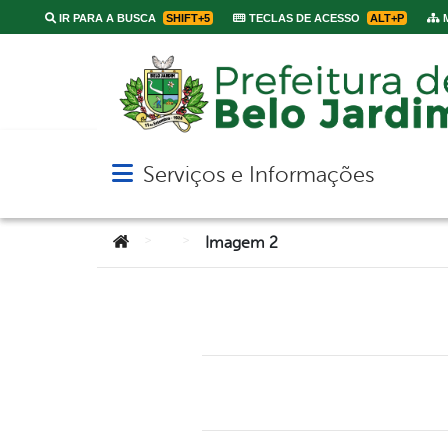
IR PARA A BUSCA
SHIFT+5
TECLAS DE ACESSO
ALT+P
M
Serviços e Informações
Abrir menu principal de navegação
Você está aqui:
>
>
Imagem 2