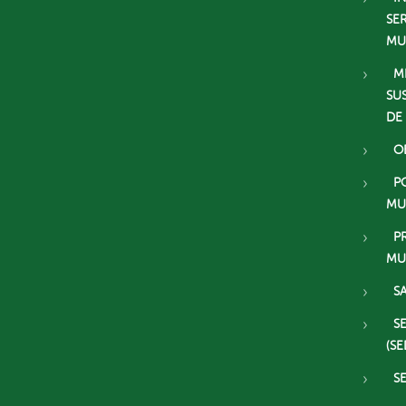
SE
MU
M
SU
DE
O
P
MU
P
MU
S
S
(SE
S