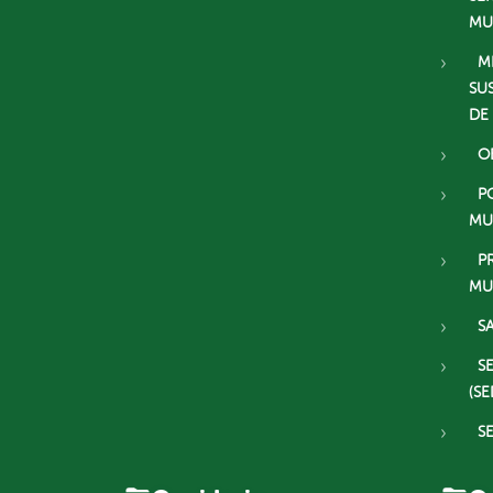
MU
M
SU
DE
O
P
MU
P
MU
S
S
(SE
S