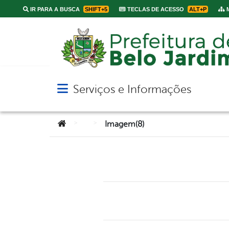
IR PARA A BUSCA
SHIFT+5
TECLAS DE ACESSO
ALT+P
M
Serviços e Informações
Abrir menu principal de navegação
Você está aqui:
>
>
Imagem(8)