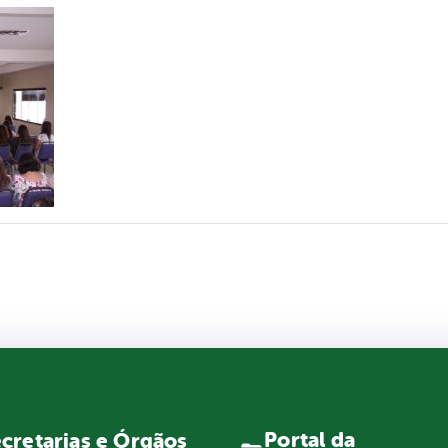
Portal da
cretarias e Órgãos