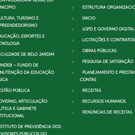
ONTROLADORIA GERAL DO
NICÍPIO
ESTRUTURA ORGANIZACI
ULTURA, TURISMO E
INICIO
PREENDEDORISMO
LGPD E GOVERNO DIGITAL
DUCAÇÃO, ESPORTES E
LICITAÇÕES E CONTRATOS
CNOLOGIA
OBRAS PÚBLICAS
ACULDADE DE BELO JARDIM
PESQUISA DE SATISFAÇÃO
UNDEB – FUNDO DE
NUTENÇÃO DA EDUCAÇÃO
PLANEJAMENTO E PRESTA
SICA
CONTAS
ESTÃO PÚBLICA
RECEITAS
OVERNO, ARTICULAÇÃO
RECURSOS HUMANOS
LÍTICA E GABINETE
RENÚNCIAS DE RECEITAS
STITUCIONAL
NSTITUTO DE PREVIDÊNCIA DOS
RVIDORES PÚBLICOS DO