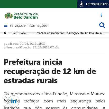
ACESSIBILIDADE
Acesso ráp
Busca
Serviços e Informações
Abrir menu principal de navegação
Você está aqui:
Sem categoria
Prefeitura inicia recuperação de 12 km de estradas rurais
>
>
publicado: 20/03/2018 11h37,
última modificação: 23/03/2018 07h51
Prefeitura inicia
recuperação de 12 km de
estradas rurais
Os moradores dos sítios Fundão, Mimoso e Mutuca
poderão trafegar com mais segurança pelas
cebook
Twitter
Linkedin
estradas que dão acesso às comunidades. A