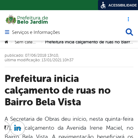
ACESSIBILIDADE
Acesso ráp
Busca
Serviços e Informações
Abrir menu principal de navegação
Você está aqui:
Sem categoria
Prefeitura inicia calçamento de ruas no Bairro Bela Vista
>
>
publicado: 07/06/2018 13h10,
última modificação: 13/01/2021 10h37
Prefeitura inicia
calçamento de ruas no
Bairro Bela Vista
A Secretaria de Obras deu início, nesta quinta-feira
(7), ao calçamento da Avenida Irene Maciel, no
cebook
Twitter
Linkedin
Bairro Bela Vista. A pavimentação beneficiará os