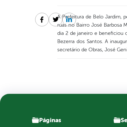
A Prefeitura de Belo Jardim, p
Facebook
Twitter
Linkedin
ruas no Bairro José Barbosa 
dia 2 de janeiro e beneficiou
Bezerra dos Santos. A inaugu
secretário de Obras, José Geni
Páginas
Se