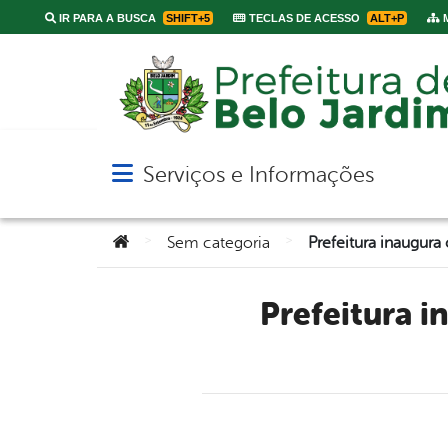
IR PARA A BUSCA
SHIFT+5
TECLAS DE ACESSO
ALT+P
M
Serviços e Informações
Abrir menu principal de navegação
Você está aqui:
>
>
Sem categoria
Prefeitura inaugura calçamento de ruas no Bairro José