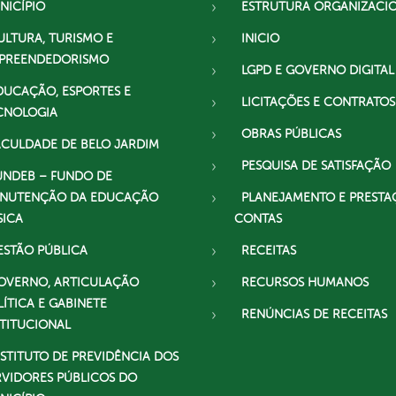
NICÍPIO
ESTRUTURA ORGANIZACI
ULTURA, TURISMO E
INICIO
PREENDEDORISMO
LGPD E GOVERNO DIGITAL
DUCAÇÃO, ESPORTES E
LICITAÇÕES E CONTRATOS
CNOLOGIA
OBRAS PÚBLICAS
ACULDADE DE BELO JARDIM
PESQUISA DE SATISFAÇÃO
UNDEB – FUNDO DE
NUTENÇÃO DA EDUCAÇÃO
PLANEJAMENTO E PRESTA
SICA
CONTAS
ESTÃO PÚBLICA
RECEITAS
OVERNO, ARTICULAÇÃO
RECURSOS HUMANOS
LÍTICA E GABINETE
RENÚNCIAS DE RECEITAS
STITUCIONAL
NSTITUTO DE PREVIDÊNCIA DOS
RVIDORES PÚBLICOS DO