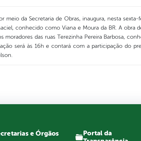
or meio da Secretaria de Obras, inaugura, nesta sexta-
Maciel, conhecido como Viana e Moura da BR. A obra d
 os moradores das ruas Terezinha Pereira Barbosa, con
ração será às 16h e contará com a participação do pre
lson.
Portal da
cretarias e Órgãos