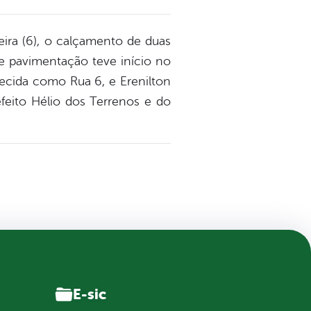
feira (6), o calçamento de duas
e pavimentação teve início no
hecida como Rua 6, e Erenilton
feito Hélio dos Terrenos e do
E-sic