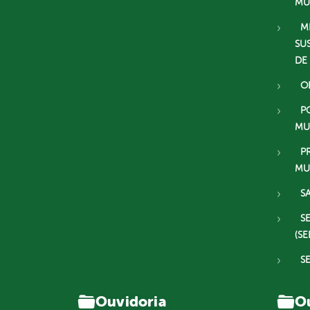
MU
M
SU
DE
O
P
MU
P
MU
S
S
(SE
S
Ouvidoria
Ou