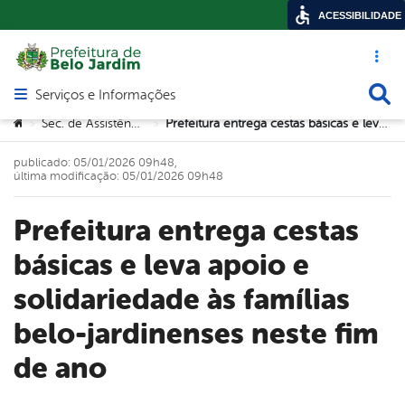
ACESSIBILIDADE
Acesso ráp
Busca
Serviços e Informações
Abrir menu principal de navegação
Você está aqui:
Sec. de Assistência Social
Prefeitura entrega cestas básicas e leva apoio e solidariedade às famílias belo-jardinenses neste fim de ano
>
>
publicado: 05/01/2026 09h48,
última modificação: 05/01/2026 09h48
Prefeitura entrega cestas
básicas e leva apoio e
solidariedade às famílias
belo-jardinenses neste fim
de ano