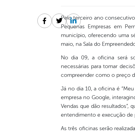
Pelo terceiro ano consecutivo,
Facebook
Twitter
Linkedin
Pequenas Empresas em Pern
município, oferecendo uma sér
maio, na Sala do Empreendedo
No dia 09, a oficina será 
necessárias para tomar decisõ
compreender como o preço de
Já no dia 10, a oficina é “Me
empresa no Google, interagind
Vendas que dão resultados”, q
entendimento e execução de pr
As três oficinas serão realiza