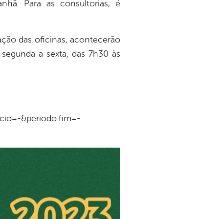
nhã. Para as consultorias, é
ração das oficinas, acontecerão
 segunda a sexta, das 7h30 às
icio=-&periodo.fim=-