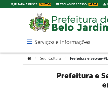
IR PARA A BUSCA
SHIFT+5
TECLAS DE ACESSO
ALT+P
M
Serviços e Informações
Abrir menu principal de navegação
Você está aqui:
>
>
Sec. Cultura
Prefeitura e Sebrae-PE realizam Semana do MEI 2023 para
e