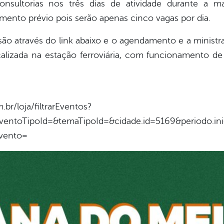
onsultorias nos três dias de atividade durante a ma
mento prévio pois serão apenas cinco vagas por dia.
 são através do link abaixo e o agendamento e a minist
alizada na estação ferroviária, com funcionamento de
.br/loja/filtrarEventos?
eventoTipoId=&temaTipoId=&cidade.id=5169&periodo.in
vento=