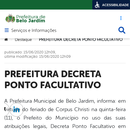
ACESSIBILIDADE
Acesso ráp
Busca
Serviços e Informações
Abrir menu principal de navegação
Você está aqui:
Destaque
PREFEITURA DECRETA PONTO FACULTATIVO
>
>
publicado: 15/06/2020 12h09,
última modificação: 15/06/2020 12h09
PREFEITURA DECRETA
PONTO FACULTATIVO
A Prefeitura Municipal de Belo Jardim, informa: em
virtude do feriado de Corpus Christi na quinta-feira
cebook
Twitter
Linkedin
(11), o Prefeito do Município no uso das suas
atribuições legais, Decreta Ponto Facultativo em