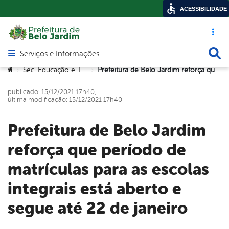
ACESSIBILIDADE
Acesso ráp
Busca
Serviços e Informações
Abrir menu principal de navegação
Você está aqui:
Sec. Educação e Tecnologia
Prefeitura de Belo Jardim reforça que período de matrículas para as escolas integrais está aberto e segue até 22 de janeiro
>
>
publicado: 15/12/2021 17h40,
última modificação: 15/12/2021 17h40
Prefeitura de Belo Jardim
reforça que período de
matrículas para as escolas
integrais está aberto e
segue até 22 de janeiro