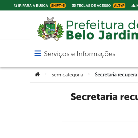
IR PARA A BUSCA
SHIFT+5
TECLAS DE ACESSO
ALT+P
M
Serviços e Informações
Abrir menu principal de navegação
Você está aqui:
>
>
Sem categoria
Secretaria recupera mais de 3 km estrada que dá acesso ao