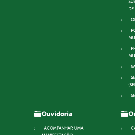
SU
DE
O
P
MU
P
MU
S
S
(SE
S
Ouvidoria
Ou
ACOMPANHAR UMA
C