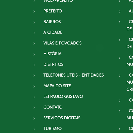
VICE-PREFEITO
A
PREFEITO
A
BAIRROS
C
DE
A CIDADE
C
VILAS E POVOADOS
DE
HISTÓRIA
C
DISTRITOS
MU
TELEFONES ÚTEIS - ENTIDADES
C
MU
MAPA DO SITE
CR
LEI PAULO GUSTAVO
C
CONTATO
C
SERVIÇOS DIGITAIS
MU
TURISMO
C