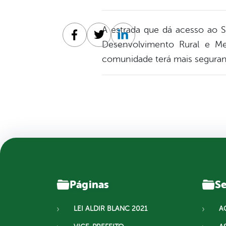
A estrada que dá acesso ao Sí
Facebook
Twitter
Linkedin
Desenvolvimento Rural e Me
comunidade terá mais seguran
Páginas
Se
LEI ALDIR BLANC 2021
A