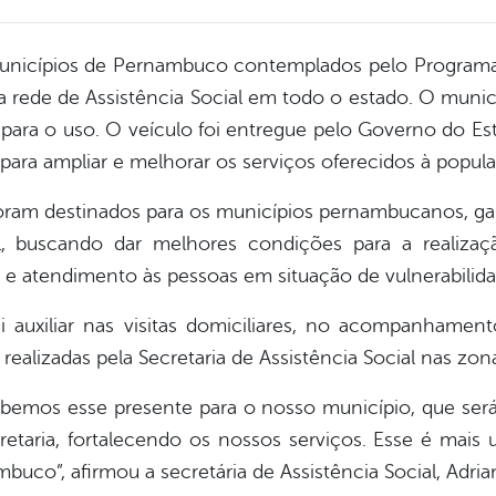
unicípios de Pernambuco contemplados pelo Programa
a rede de Assistência Social em todo o estado. O muni
para o uso. O veículo foi entregue pelo Governo do E
o para ampliar e melhorar os serviços oferecidos à popul
oram destinados para os municípios pernambucanos, gar
l, buscando dar melhores condições para a realizaçã
 atendimento às pessoas em situação de vulnerabilidad
 auxiliar nas visitas domiciliares, no acompanhament
realizadas pela Secretaria de Assistência Social nas zona
ebemos esse presente para o nosso município, que será
retaria, fortalecendo os nossos serviços. Esse é mais
uco”, afirmou a secretária de Assistência Social, Adria