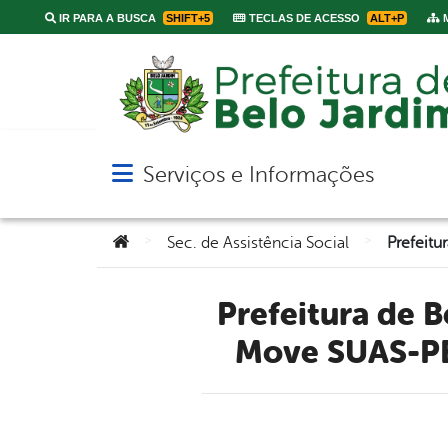
IR PARA A BUSCA
SHIFT+5
TECLAS DE ACESSO
ALT+P
M
Serviços e Informações
Abrir menu principal de navegação
Você está aqui:
>
>
Sec. de Assistência Social
Prefeitura de Belo Jardim recebe novo veículo do Programa
Move SUAS-PE 