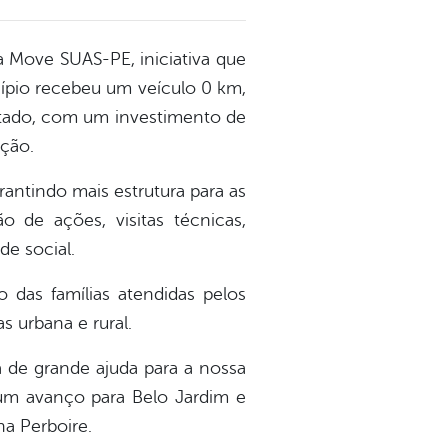
 Move SUAS-PE, iniciativa que
cípio recebeu um veículo 0 km,
stado, com um investimento de
ação.
antindo mais estrutura para as
o de ações, visitas técnicas,
e social.
o das famílias atendidas pelos
s urbana e rural.
 de grande ajuda para a nossa
 um avanço para Belo Jardim e
na Perboire.