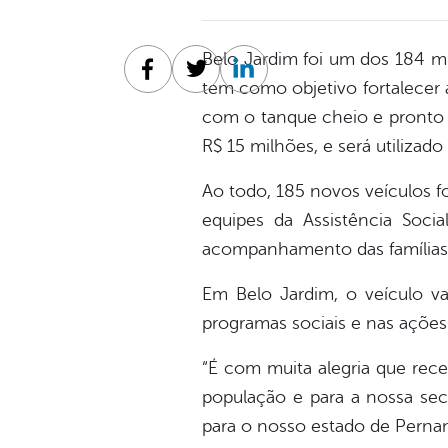
Belo Jardim foi um dos 184 m
Facebook
Twitter
Linkedin
tem como objetivo fortalecer 
com o tanque cheio e pronto 
R$ 15 milhões, e será utilizad
Ao todo, 185 novos veículos f
equipes da Assistência Socia
acompanhamento das famílias e
Em Belo Jardim, o veículo vai
programas sociais e nas ações 
“É com muita alegria que rec
população e para a nossa sec
para o nosso estado de Pernamb