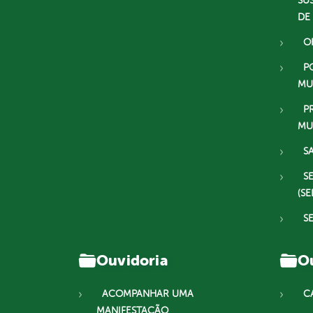
SU
DE
O
P
MU
P
MU
S
S
(SE
S
Ouvidoria
Ou
ACOMPANHAR UMA
C
MANIFESTAÇÃO