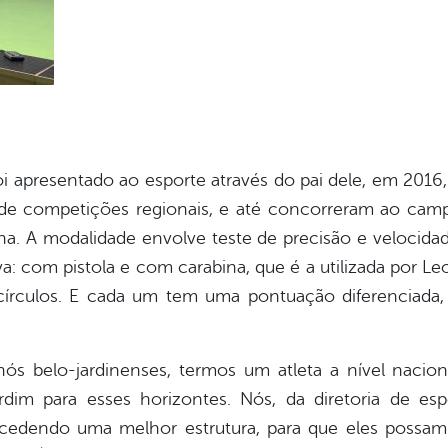
i apresentado ao esporte através do pai dele, em 2016, 
de competições regionais, e até concorreram ao campe
a. A modalidade envolve teste de precisão e veloci
va: com pistola e com carabina, que é a utilizada por L
 círculos. E cada um tem uma pontuação diferenciada
s belo-jardinenses, termos um atleta a nível naciona
im para esses horizontes. Nós, da diretoria de esp
oncedendo uma melhor estrutura, para que eles possa