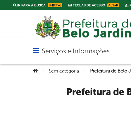
IR PARA A BUSCA
SHIFT+5
TECLAS DE ACESSO
ALT+P
M
Serviços e Informações
Abrir menu principal de navegação
Você está aqui:
>
>
Sem categoria
Prefeitura de Belo Jardim recebe atleta belo-jardinense de