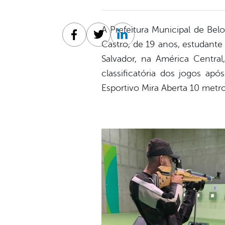
A Prefeitura Municipal de Belo
Facebook
Twitter
Linkedin
Castro, de 19 anos, estudante
Salvador, na América Central
classificatória dos jogos ap
Esportivo Mira Aberta 10 metr