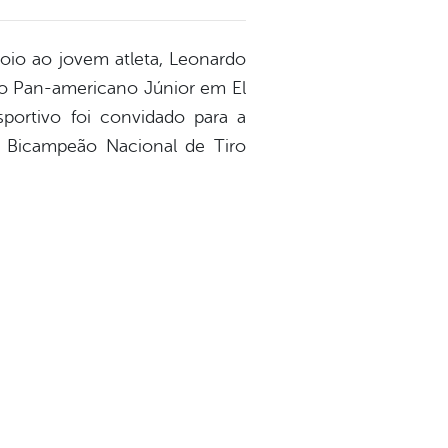
apoio ao jovem atleta, Leonardo
a o Pan-americano Júnior em El
sportivo foi convidado para a
 é Bicampeão Nacional de Tiro