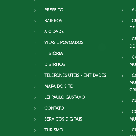
PREFEITO
A
BAIRROS
C
DE
A CIDADE
C
VILAS E POVOADOS
DE
HISTÓRIA
C
DISTRITOS
MU
TELEFONES ÚTEIS - ENTIDADES
C
MU
MAPA DO SITE
CR
LEI PAULO GUSTAVO
C
CONTATO
C
SERVIÇOS DIGITAIS
MU
TURISMO
C