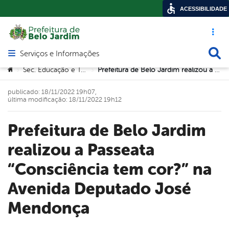
ACESSIBILIDADE
Acesso ráp
Busca
Serviços e Informações
Abrir menu principal de navegação
Você está aqui:
Sec. Educação e Tecnologia
Prefeitura de Belo Jardim realizou a Passeata “Consciência tem cor?” na Avenida Deputado José Mendonça
>
>
publicado: 18/11/2022 19h07,
última modificação: 18/11/2022 19h12
Prefeitura de Belo Jardim
realizou a Passeata
“Consciência tem cor?” na
Avenida Deputado José
Mendonça