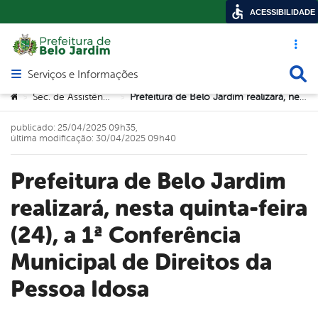
ACESSIBILIDADE
Acesso ráp
Busca
Serviços e Informações
Abrir menu principal de navegação
Você está aqui:
Sec. de Assistência Social
Prefeitura de Belo Jardim realizará, nesta quinta-feira (24), a 1ª Conferência Municipal de Direitos da Pessoa Idosa
>
>
publicado: 25/04/2025 09h35,
última modificação: 30/04/2025 09h40
Prefeitura de Belo Jardim
realizará, nesta quinta-feira
(24), a 1ª Conferência
Municipal de Direitos da
Pessoa Idosa