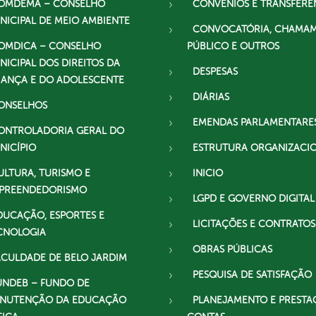
OMDEMA – CONSELHO
CONVÊNIOS E TRANSFERÊ
NICIPAL DE MEIO AMBIENTE
CONVOCATÓRIA, CHAMA
OMDICA – CONSELHO
PÚBLICO E OUTROS
NICIPAL DOS DIREITOS DA
DESPESAS
IANÇA E DO ADOLESCENTE
DIÁRIAS
ONSELHOS
EMENDAS PARLAMENTARE
ONTROLADORIA GERAL DO
NICÍPIO
ESTRUTURA ORGANIZACI
ULTURA, TURISMO E
INICIO
PREENDEDORISMO
LGPD E GOVERNO DIGITAL
DUCAÇÃO, ESPORTES E
LICITAÇÕES E CONTRATOS
CNOLOGIA
OBRAS PÚBLICAS
ACULDADE DE BELO JARDIM
PESQUISA DE SATISFAÇÃO
UNDEB – FUNDO DE
NUTENÇÃO DA EDUCAÇÃO
PLANEJAMENTO E PRESTA