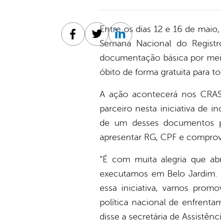
Entre os dias 12 e 16 de maio, 
Facebook
Twitter
Linkedin
Semana Nacional do Registr
documentação básica por meio 
óbito de forma gratuita para 
A ação acontecerá nos CRAS 
parceiro nesta iniciativa de 
de um desses documentos po
apresentar RG, CPF e comprov
“É com muita alegria que a
executamos em Belo Jardim. M
essa iniciativa, vamos prom
política nacional de enfrenta
disse a secretária de Assistênc