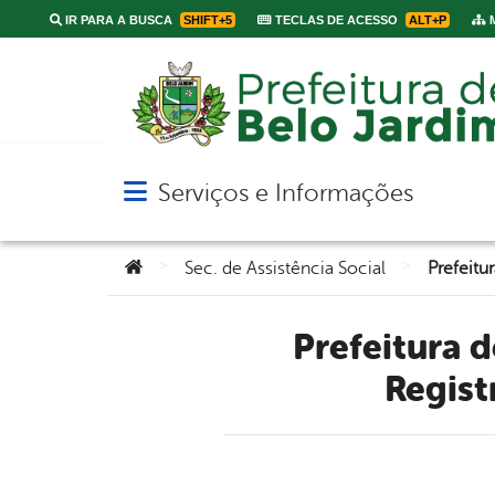
IR PARA A BUSCA
SHIFT+5
TECLAS DE ACESSO
ALT+P
M
Serviços e Informações
Abrir menu principal de navegação
Você está aqui:
>
>
Sec. de Assistência Social
Prefeitura de Belo Jardim realiza Semana Nacional do
Regist