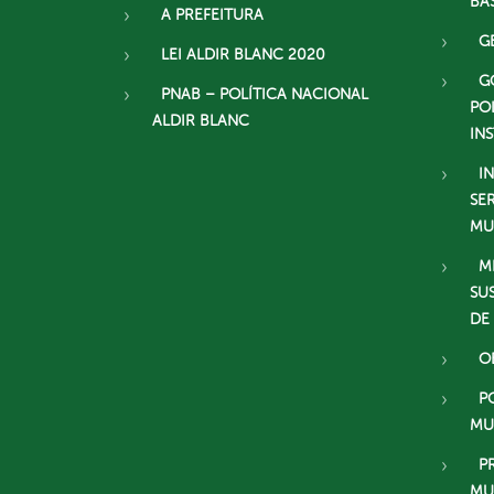
BÁ
A PREFEITURA
G
LEI ALDIR BLANC 2020
G
PNAB – POLÍTICA NACIONAL
PO
ALDIR BLANC
IN
I
SE
MU
M
SU
DE
O
P
MU
P
MU