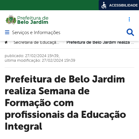
ACESSIBILIDADE
Acesso ráp
Busca
Serviços e Informações
Abrir menu principal de navegação
Você está aqui:
Secretaria de Educação e Tecnologia
Prefeitura de Belo Jardim realiza Semana de Formação com profissionais da Educação Integral
>
>
publicado: 27/02/2024 15h39,
última modificação: 27/02/2024 15h39
Prefeitura de Belo Jardim
realiza Semana de
Formação com
profissionais da Educação
Integral