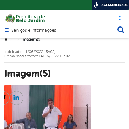
ACESSIBILIDADE
Acesso ráp
Busca
Serviços e Informações
Abrir menu principal de navegação
Você está aqui:
Imagem(5)
>
>
publicado: 14/06/2022 15h02,
última modificação: 14/06/2022 15h02
Imagem(5)
cebook
Twitter
Linkedin